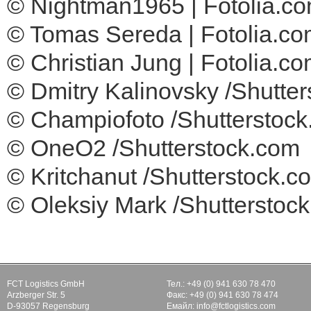
© Nightman1965 | Fotolia.c
© Tomas Sereda | Fotolia.c
© Christian Jung | Fotolia.c
© Dmitry Kalinovsky /Shutte
© Champiofoto /Shutterstoc
© OneO2 /Shutterstock.com
© Kritchanut /Shutterstock.c
© Oleksiy Mark /Shutterstoc
FCT Logistics GmbH
Тел.: +49 (0) 941 630 78 470
Arzberger Str. 5
Факс: +49 (0) 941 630 78 474
D-93057 Regensburg
Eмайл: info@fctlogistics.com